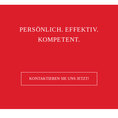
Anwält*innen nach der Reputation von
Kollegen/Konkurrenten befragt.
Die Rechtsanwälte Prof. Dr. Ulrich Werner und Prof.
PERSÖNLICH. EFFEKTIV.
Frank Siegburg von Hecker Werner Himmelreich
werden seit 2016 durchgehend bis heute im Fachgebiet
KOMPETENT.
Baurecht in die Liste der insgesamt 50 besten
Baurechtler geführt.

KONTAKTIEREN SIE UNS JETZT!
HWH ALS EINE DER BUNDESWEIT BESTEN KANZLEIEN
AUF DEM GEBIET DES FAMILIENRECHTS 2020 - 2025