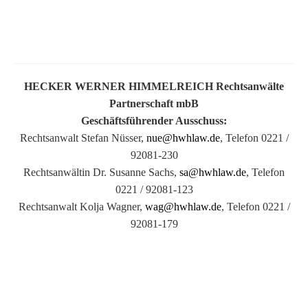
HECKER WERNER HIMMELREICH Rechtsanwälte
Partnerschaft mbB
Geschäftsführender Ausschuss:
Rechtsanwalt Stefan Nüsser,
nue@hwhlaw.de
, Telefon 0221 /
„DEUTSCHLANDS BESTE ANWÄLTE"
92081-230
AUSZEICHNUNGEN
Rechtsanwältin Dr. Susanne Sachs,
sa@hwhlaw.de
, Telefon
Die Rechtsanwälte der Kanzlei Hecker Werner
0221 / 92081-123
Himmelreich zählen zu den renommiertesten Juristen
Rechtsanwalt Kolja Wagner,
wag@hwhlaw.de
, Telefon 0221 /
Deutschlands. Dies basiert auf einer Erhebung der
92081-179
Zeitung Handelsblatt, die in Zusammenarbeit mit
Partners Best Lawyers eine jährliche Umfrage
durchgeführt. Die herausragendsten Rechtsanwälte
werden in einem umfangreichen Peer-to-Peer-Verfahren
ermittelt. Zu diesem Zwecke werden ausschließlich