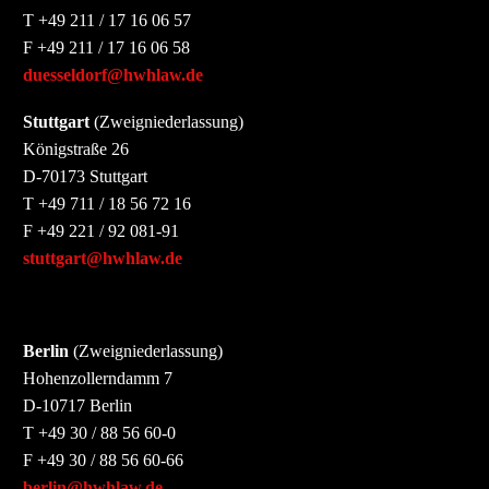

T +49 211 / 17 16 06 57
F +49 211 / 17 16 06 58
duesseldorf@hwhlaw.de
Stuttgart
(Zweigniederlassung)
Königstraße 26
D-70173 Stuttgart
T +49 711 / 18 56 72 16
F +49 221 / 92 081-91
stuttgart@hwhlaw.de
Berlin
(Zweigniederlassung)
Hohenzollerndamm 7
D-10717 Berlin
T +49 30 / 88 56 60-0
F +49 30 / 88 56 60-66
berlin@hwhlaw.de