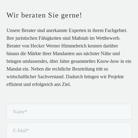
privatmandanten-2021
Wir beraten Sie gerne!

Unsere Berater sind anerkannte Experten in ihrem Fachgebiet.
Ihre juristischen Fähigkeiten sind Maßstab im Wettbewerb.
Berater von Hecker Werner Himmelreich kennen darüber
hinaus die Märkte ihrer Mandanten aus nächster Nähe und
bringen umfassendes, über Jahre gesammeltes Know-how in ein
Mandat ein. Neben die rechtliche Beurteilung tritt so
TOP 100 FAMILIENRECHTSKANZLEI IM JAHR 2024
wirtschaftlicher Sachverstand. Dadurch bringen wir Projekte
Auszeichnungen
effizient und erfolgreich ans Ziel.
Hecker Werner Himmelreich Rechtsanwälte ist von der
Zeitschrift „Eltern“ als
eine der Top 100
Familienrechtskanzleien im Jahr 2024
ausgezeichnet
worden:
Link: eltern.de/die-besten-kanzleien-fuer-familienrecht-
2024