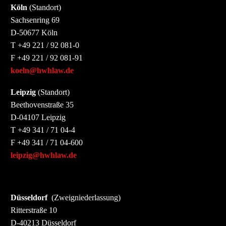
Köln
(Standort)
Sachsenring 69
D-50677 Köln
T +49 221 / 92 081-0
F +49 221 / 92 081-91
HWH ALS EINE DER BUNDESWEIT BESTEN KANZLEIEN
koeln@hwhlaw.de
AUF DEM GEBIET DES FAMILIENRECHTS 2026 BENANNT
Leipzig
(Standort)
AUSZEICHNUNGEN
HECKER WERNER HIMMELREICH ist von der
Beethovenstraße 35
Zeitschrift Capital erneut als eine der
„Besten
D-04107 Leipzig
T +49 341 / 71 04-4
Anwaltskanzleien 2026“
im Bereich Familienrecht/
F +49 341 / 71 04-600
Überregional ausgezeichnet worden:
leipzig@hwhlaw.de
Familienrecht – Capital.de
Herzlichen Glückwunsch an die Kolleginnen und
Düsseldorf
(Zweigniederlassung)
Kollegen für die verdiente Auszeichnung!
Ritterstraße 10
D-40213 Düsseldorf